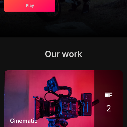
Play
Play
Our work
2
Cinematic